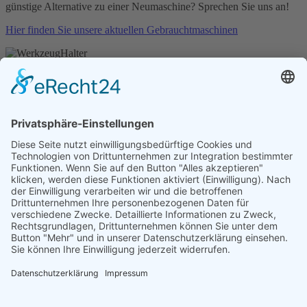
günstige Alternative zu einer Neumaschine? Sprechen Sie uns an!
Hier finden Sie unsere aktuellen Gebrauchtmaschinen
Werkzeug
Halter
Egal ob „SWISS MADE“ oder „Made in Germany“, mit PCM und
Heimatec bieten wir Ihnen die passenden Werkzeuge für Ihre
Drehautomaten.
PCM
|
HEIMATEC
Nachricht senden
info@wietec-machinery.de
+49 (0)7234 31 39 78 3
Wir beraten Sie gerne!