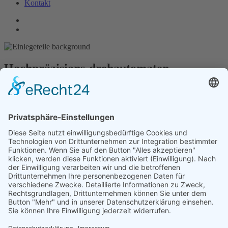
Kontakt
Hochpräzisions-
drehautomaten
Höchste Präzision und ein Portallader im Standardlieferumfang
zeichnen die Produkte der Miyano GN-Serie aus. Aber auch die
Revolverdrehautomaten der Miyano-Produktlinie können mit den
Automationslösungen aus dem Technologiezentrum der Wietec
GmbH kombiniert werden.
WEITERE
INFORMATIONEN
Nachricht senden
info@wietec-machinery.de
+49 (0)7234 31 39 78 3